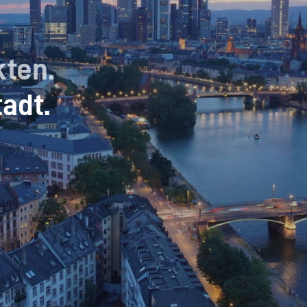
kten.
tadt.